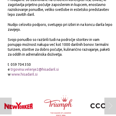
zagotavlja prijetno počutje zaposlenim in kupcem, enostavno
raziskovanje ponudbe, veliko svetlobe in estetsko predstavitev
lepo zavitih daril.
Nudijo celovito podporo, svetujejo pri izbiri in na koncu darila lepo
zavijejo.
Svojo ponudbo so razširili tudi na področje storitev in vam
ponujajo možnost nakupa več kot 1000 darilnih bonov: termalni
turizem, storitve za dobro počutje, kulinarično razvajanje, paketi
za oddih in adrenalinska doživetja.
t 059 704 350
e
trgovina.velenje2@hisadaril.si
w
www.hisadaril.si