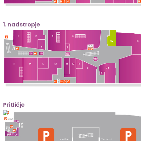
1. nadstropje
Pritličje