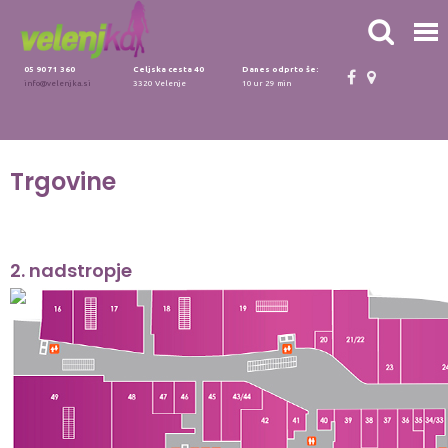
05 90 71 360
Celjska cesta 40
Danes odprto še:
info@velenjka.si
3320 Velenje
10 ur 29 min
Trgovine
2. nadstropje