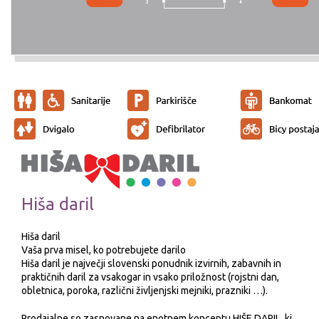
Hiša daril
Hiša daril
Vaša prva misel, ko potrebujete darilo
Hiša daril je največji slovenski ponudnik izvirnih, zabavnih in
praktičnih daril za vsakogar in vsako priložnost (rojstni dan,
obletnica, poroka, različni življenjski mejniki, prazniki …).
Prodajalne so zasnovane na enotnem konceptu HIŠE DARIL, ki