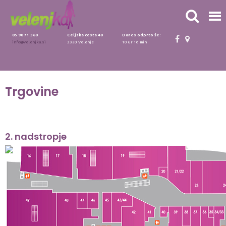
05 90 71 360
Celjska cesta 40
Danes odprto še:
info@velenjka.si
3320 Velenje
10 ur 16 min
Trgovine
2. nadstropje