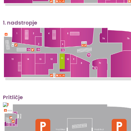
1. nadstropje
Pritličje