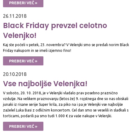
PREBERI VEČ »
26.11.2018
Black Friday prevzel celotno
Velenjko!
Kaj ste počeli v petek, 23. novembra? V Velenjki smo se predali norim Black
Friday nakupom in se imeli izjemno fino!
PREBERI VEČ »
20.10.2018
Vse najboljše Velenjka!
V soboto, 20. 10. 2018, je v Velenjki vladalo prav posebno praznično
vzdušje. Na velikem praznovanju (letos že) 9. rojstnega dne so nas obiskali
junaki iz risane serije Super krila, za piko na i pa je Velenjki vse najboljše
zaželel Luka Basi z odličnim koncertom. Cel dan smo se veselili in sladkali s
torticami, podarili pa smo tudi 1.000 € za vaše nakupe v Velenjki.
PREBERI VEČ »