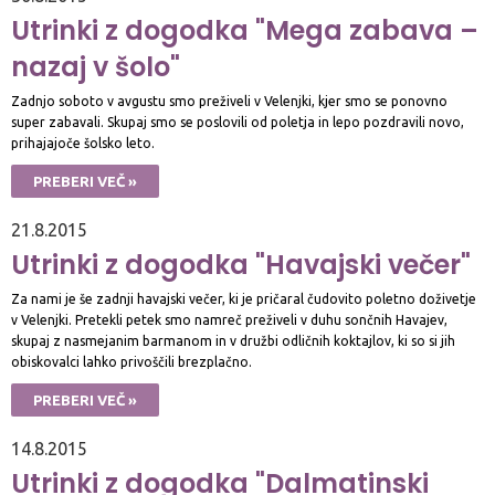
Utrinki z dogodka "Mega zabava –
nazaj v šolo"
Zadnjo soboto v avgustu smo preživeli v Velenjki, kjer smo se ponovno
super zabavali. Skupaj smo se poslovili od poletja in lepo pozdravili novo,
prihajajoče šolsko leto.
PREBERI VEČ »
21.8.2015
Utrinki z dogodka "Havajski večer"
Za nami je še zadnji havajski večer, ki je pričaral čudovito poletno doživetje
v Velenjki. Pretekli petek smo namreč preživeli v duhu sončnih Havajev,
skupaj z nasmejanim barmanom in v družbi odličnih koktajlov, ki so si jih
obiskovalci lahko privoščili brezplačno.
PREBERI VEČ »
14.8.2015
Utrinki z dogodka "Dalmatinski