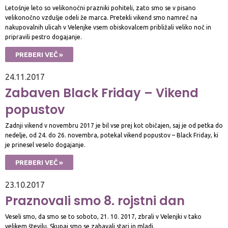
Letošnje leto so velikonočni prazniki pohiteli, zato smo se v pisano
velikonočno vzdušje odeli že marca. Pretekli vikend smo namreč na
nakupovalnih ulicah v Velenjke vsem obiskovalcem približali veliko noč in
pripravili pestro dogajanje.
PREBERI VEČ »
24.11.2017
Zabaven Black Friday – Vikend
popustov
Zadnji vikend v novembru 2017 je bil vse prej kot običajen, saj je od petka do
nedelje, od 24. do 26. novembra, potekal vikend popustov – Black Friday, ki
je prinesel veselo dogajanje.
PREBERI VEČ »
23.10.2017
Praznovali smo 8. rojstni dan
Veseli smo, da smo se to soboto, 21. 10. 2017, zbrali v Velenjki v tako
velikem številu. Skupaj smo se zabavali stari in mladi.