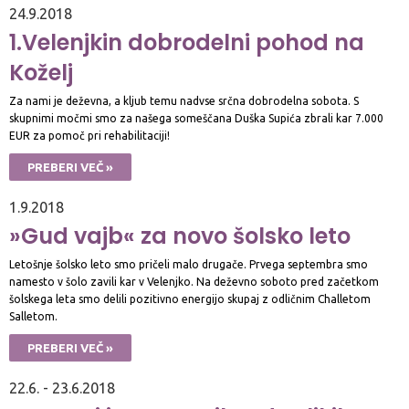
24.9.2018
1.Velenjkin dobrodelni pohod na
Koželj
Za nami je deževna, a kljub temu nadvse srčna dobrodelna sobota. S
skupnimi močmi smo za našega someščana Duška Supića zbrali kar 7.000
EUR za pomoč pri rehabilitaciji!
PREBERI VEČ »
1.9.2018
»Gud vajb« za novo šolsko leto
Letošnje šolsko leto smo pričeli malo drugače. Prvega septembra smo
namesto v šolo zavili kar v Velenjko. Na deževno soboto pred začetkom
šolskega leta smo delili pozitivno energijo skupaj z odličnim Challetom
Salletom.
PREBERI VEČ »
22.6. - 23.6.2018