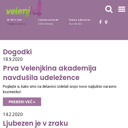
05 90 71 360
Celjska cesta 40
Danes odprto še:
info@velenjka.si
3320 Velenje
8 ur 36 min
Dogodki
18.9.2020
Prva Velenjkina akademija
navdušila udeležence
Poglejte si, kako smo na delavnici izdelali svojo novo najljubšo naravno
kozmetiko!
PREBERI VEČ »
14.2.2020
Ljubezen je v zraku