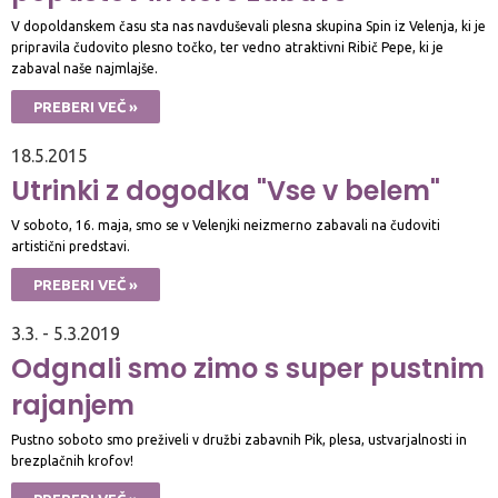
V dopoldanskem času sta nas navduševali plesna skupina Spin iz Velenja, ki je
pripravila čudovito plesno točko, ter vedno atraktivni Ribič Pepe, ki je
zabaval naše najmlajše.
PREBERI VEČ »
18.5.2015
Utrinki z dogodka "Vse v belem"
V soboto, 16. maja, smo se v Velenjki neizmerno zabavali na čudoviti
artistični predstavi.
PREBERI VEČ »
3.3. - 5.3.2019
Odgnali smo zimo s super pustnim
rajanjem
Pustno soboto smo preživeli v družbi zabavnih Pik, plesa, ustvarjalnosti in
brezplačnih krofov!