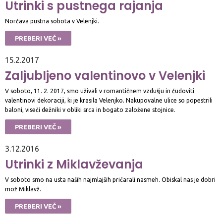
Utrinki s pustnega rajanja
Norčava pustna sobota v Velenjki.
PREBERI VEČ »
15.2.2017
Zaljubljeno valentinovo v Velenjki
V soboto, 11. 2. 2017, smo uživali v romantičnem vzdušju in čudoviti
valentinovi dekoraciji, ki je krasila Velenjko. Nakupovalne ulice so popestrili
baloni, viseči dežniki v obliki srca in bogato založene stojnice.
PREBERI VEČ »
3.12.2016
Utrinki z Miklavževanja
V soboto smo na usta naših najmlajših pričarali nasmeh. Obiskal nas je dobri
mož Miklavž.
PREBERI VEČ »