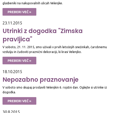
glasbeniki na nakupovalnih ulicah Velenjke.
PREBERI VEČ »
23.11.2015
Utrinki z dogodka "Zimska
pravljica"
V soboto, 21. 11. 2015, smo uživali v prvih letošnjih snežinkah, čarobnemu
vzdušju in čudoviti praznični dekoraciji, ki krasi Velenjko.
PREBERI VEČ »
18.10.2015
Nepozabno praznovanje
V soboto smo skupaj proslavili Velenjkin 6. rojstni dan. Oglejte si utrinke iz
dogodka.
PREBERI VEČ »
30.8.2015