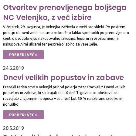
Otvoritev prenovljenega boljšega
NC Velenjka, z več izbire
V četrtek, 29. avgusta, je Velenjka zaživela v sveži preobleki. Po pestrem
poletju obnovitvenih del smo se končno lahko sprehodili po prenovljenem
centru s sodobnejšo nakupovalno izkušnjo, lepšimi in prostornejšimi
nakupovalnimi ulicami ter pestrejšo izbiro za vaše želje.
PREBERI VEČ »
24.6.2019
Dnevi velikih popustov in zabave
Pretekli teden smo v Velenjki prihod poletja zaznamovali z Dnevi velikih
popustov in zabave, ki so trajali kar 10 dni! Trgovine so obiskovalce
razvajale z izjemnimi popusti – tudi več kot 50 % na izbrane izdelke in
ponudbo.
PREBERI VEČ »
20.5.2019