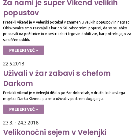
Za nami je super Vikend velikih
popustov
Pretekli vikend je v Velenjki potekal v znamenju velikih popustov in nagrad.
Obiskovalce smo razvajali s kar do 50-odstotnimi popusti, da so se lahko
pripravili na počitnice in v pestri izbiri trgovin dobili vse, kar potrebujejo za
sproščen oddih.
PREBERI VEČ »
22.5.2018
Uživali v žar zabavi s chefom
Darkom
Pretekli vikend je v Velenjki dišalo po žar dobrotah, v družbi kuharskega
mojstra Darka Klemna pa smo uživali v pestrem dogajanju.
PREBERI VEČ »
23.3. - 24.3.2018
Velikonočni sejem v Velenjki