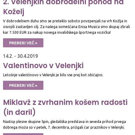
2. Velenjkin dobrodelni pohod na
Koželj
V dobrodelnem duhu smo se preteklo soboto povzpenjali na vrh Kožlja in
osvojili zastavljen cilj. Za našega someščana Enisa Musića smo skupaj zbrali
kar 7.500 EUR za nakup novega invalidskega športnega vozička!
PREBERI VEČ »
14.2. - 30.4.2019
Valentinovo v Velenjki
Letošnje valentinovo v Velenjki je bilo vse prej kot običajno.
PREBERI VEČ »
Miklavž z zvrhanim košem radosti
(in daril)
Nastop plesne skupine Spin, gledališka predstava in seveda prihod prvega
dobrega moža so v petek, 7. decembra, prižgali čar praznikov v Velenjki.