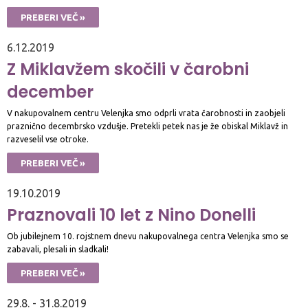
PREBERI VEČ »
6.12.2019
Z Miklavžem skočili v čarobni
december
V nakupovalnem centru Velenjka smo odprli vrata čarobnosti in zaobjeli
praznično decembrsko vzdušje. Pretekli petek nas je že obiskal Miklavž in
razveselil vse otroke.
PREBERI VEČ »
19.10.2019
Praznovali 10 let z Nino Donelli
Ob jubilejnem 10. rojstnem dnevu nakupovalnega centra Velenjka smo se
zabavali, plesali in sladkali!
PREBERI VEČ »
29.8. - 31.8.2019